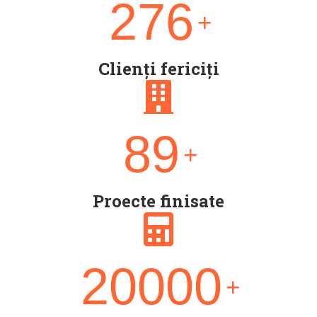
276
+
Clienți fericiți
89
+
Proecte finisate
20000
+