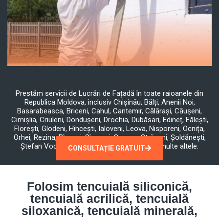
Prestăm servicii de Lucrări de Fațadă în toate raioanele din
Republica Moldova, inclusiv Chișinău, Bălți, Anenii Noi,
Basarabeasca, Briceni, Cahul, Cantemir, Călărași, Căușeni,
Cimișlia, Criuleni, Dondușeni, Drochia, Dubăsari, Edineț, Fălești,
Florești, Glodeni, Hîncești, Ialoveni, Leova, Nisporeni, Ocnița,
Orhei, Rezina, Rîșcani, Sîngerei, Soroca, Strășeni, Șoldănești,
Ștefan Vodă, Taraclia, Telenești, Ungheni și multe altele.
CONSULTAȚIE GRATUIT
Folosim tencuială siliconică,
tencuială acrilică, tencuială
siloxanică, tencuială minerală,