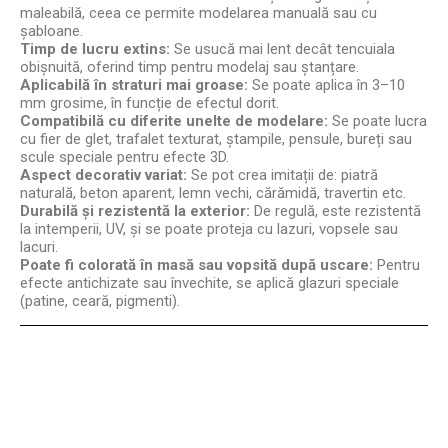
maleabilă, ceea ce permite modelarea manuală sau cu
șabloane.
Timp de lucru extins:
Se usucă mai lent decât tencuiala
obișnuită, oferind timp pentru modelaj sau ștanțare.
Aplicabilă în straturi mai groase:
Se poate aplica în 3–10
mm grosime, în funcție de efectul dorit.
Compatibilă cu diferite unelte de modelare:
Se poate lucra
cu fier de glet, trafalet texturat, ștampile, pensule, bureți sau
scule speciale pentru efecte 3D.
Aspect decorativ variat:
Se pot crea imitații de: piatră
naturală, beton aparent, lemn vechi, cărămidă, travertin etc.
Durabilă și rezistentă la exterior:
De regulă, este rezistentă
la intemperii, UV, și se poate proteja cu lazuri, vopsele sau
lacuri.
Poate fi colorată în masă sau vopsită după uscare:
Pentru
efecte antichizate sau învechite, se aplică glazuri speciale
(patine, ceară, pigmenti).