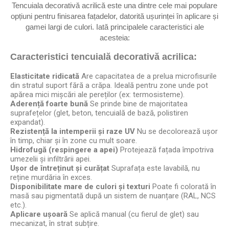
Tencuiala decorativă acrilică este una dintre cele mai populare
opțiuni pentru finisarea fațadelor, datorită ușurinței în aplicare și
gamei largi de culori. Iată principalele caracteristici ale
acesteia:
Caracteristici tencuială decorativă acrilica:
Elasticitate ridicată
Are capacitatea de a prelua microfisurile
din stratul suport fără a crăpa. Ideală pentru zone unde pot
apărea mici mișcări ale pereților (ex: termosisteme).
Aderență foarte bună
Se prinde bine de majoritatea
suprafețelor (glet, beton, tencuială de bază, polistiren
expandat).
Rezistență la intemperii și raze UV
Nu se decolorează ușor
în timp, chiar și în zone cu mult soare.
Hidrofugă (respingere a apei)
Protejează fațada împotriva
umezelii și infiltrării apei.
Ușor de întreținut și curățat
Suprafața este lavabilă, nu
reține murdăria în exces.
Disponibilitate mare de culori și texturi
Poate fi colorată în
masă sau pigmentată după un sistem de nuanțare (RAL, NCS
etc.).
Aplicare ușoară
Se aplică manual (cu fierul de glet) sau
mecanizat, în strat subțire.