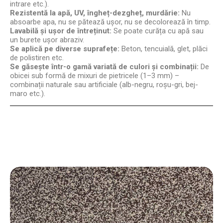
intrare etc.).
Rezistentă la apă, UV, îngheț-dezgheț, murdărie:
Nu
absoarbe apa, nu se pătează ușor, nu se decolorează în timp.
Lavabilă și ușor de întreținut:
Se poate curăța cu apă sau
un burete ușor abraziv.
Se aplică pe diverse suprafețe:
Beton, tencuială, glet, plăci
de polistiren etc.
Se găsește într-o gamă variată de culori și combinații:
De
obicei sub formă de mixuri de pietricele (1–3 mm) –
combinații naturale sau artificiale (alb-negru, roșu-gri, bej-
maro etc.).