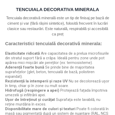
TENCUIALA DECORATIVA MINERALA
Tencuiala decorativă minerală este un tip de finisaj pe bază de
ciment și var (fără rășini sintetice), folosită frecvent în lucrări
clasice sau restaurări. Este naturală, respirabilă și accesibilă
ca preț
Caracteristici tencuială decorativă minerala:
Elasticitate ridicată
Are capacitatea de a prelua microfisurile
din stratul suport fără a crăpa. Ideală pentru zone unde pot
apărea mici mișcări ale pereților (ex: termosisteme).
Aderență foarte bună
Se prinde bine de majoritatea
suprafețelor (glet, beton, tencuială de bază, polistiren
expandat).
Rezistență la intemperii și raze UV
Nu se decolorează ușor
în timp, chiar și în zone cu mult soare.
Hidrofugă (respingere a apei)
Protejează fațada împotriva
umezelii și infiltrării apei.
Ușor de întreținut și curățat
Suprafața este lavabilă, nu
reține murdăria în exces.
Disponibilitate mare de culori și texturi
Poate fi colorată în
masă sau pigmentată după un sistem de nuanțare (RAL, NCS