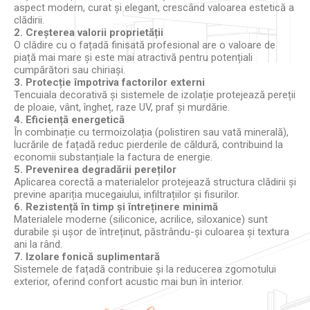
aspect modern, curat și elegant, crescând valoarea estetică a
clădirii.
2. Creșterea valorii proprietății
O clădire cu o fațadă finisată profesional are o valoare de
piață mai mare și este mai atractivă pentru potențiali
cumpărători sau chiriași.
3. Protecție împotriva factorilor externi
Tencuiala decorativă și sistemele de izolație protejează pereții
de ploaie, vânt, îngheț, raze UV, praf și murdărie.
4. Eficiență energetică
În combinație cu termoizolația (polistiren sau vată minerală),
lucrările de fațadă reduc pierderile de căldură, contribuind la
economii substanțiale la factura de energie.
5. Prevenirea degradării pereților
Aplicarea corectă a materialelor protejează structura clădirii și
previne apariția mucegaiului, infiltrațiilor și fisurilor.
6. Rezistență în timp și întreținere minimă
Materialele moderne (siliconice, acrilice, siloxanice) sunt
durabile și ușor de întreținut, păstrându-și culoarea și textura
ani la rând.
7. Izolare fonică suplimentară
Sistemele de fațadă contribuie și la reducerea zgomotului
exterior, oferind confort acustic mai bun în interior.