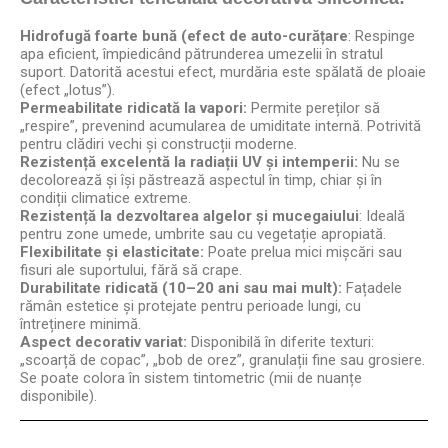
Hidrofugă foarte bună (efect de auto-curățare
: Respinge
apa eficient, împiedicând pătrunderea umezelii în stratul
suport. Datorită acestui efect, murdăria este spălată de ploaie
(efect „lotus”).
Permeabilitate ridicată la vapori:
Permite pereților să
„respire”, prevenind acumularea de umiditate internă. Potrivită
pentru clădiri vechi și construcții moderne.
Rezistență excelentă la radiații UV și intemperii:
Nu se
decolorează și își păstrează aspectul în timp, chiar și în
condiții climatice extreme.
Rezistență la dezvoltarea algelor și mucegaiului
: Ideală
pentru zone umede, umbrite sau cu vegetație apropiată.
Flexibilitate și elasticitate:
Poate prelua mici mișcări sau
fisuri ale suportului, fără să crape.
Durabilitate ridicată (10–20 ani sau mai mult):
Fațadele
rămân estetice și protejate pentru perioade lungi, cu
întreținere minimă.
Aspect decorativ variat:
Disponibilă în diferite texturi:
„scoarță de copac”, „bob de orez”, granulații fine sau grosiere.
Se poate colora în sistem tintometric (mii de nuanțe
disponibile).