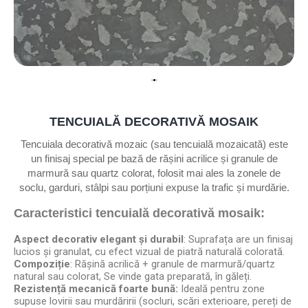
TENCUIALĂ DECORATIVĂ MOSAIK
Tencuiala decorativă mozaic (sau tencuială mozaicată) este
un finisaj special pe bază de rășini acrilice și granule de
marmură sau quartz colorat, folosit mai ales la zonele de
soclu, garduri, stâlpi sau porțiuni expuse la trafic și murdărie.
Caracteristici tencuială decorativă mosaik:
Aspect decorativ elegant și durabil
: Suprafața are un finisaj
lucios și granulat, cu efect vizual de piatră naturală colorată.
Compoziție
: Rășină acrilică + granule de marmură/quartz
natural sau colorat, Se vinde gata preparată, în găleți.
Rezistență mecanică foarte bună:
Ideală pentru zone
supuse lovirii sau murdăririi (socluri, scări exterioare, pereți de