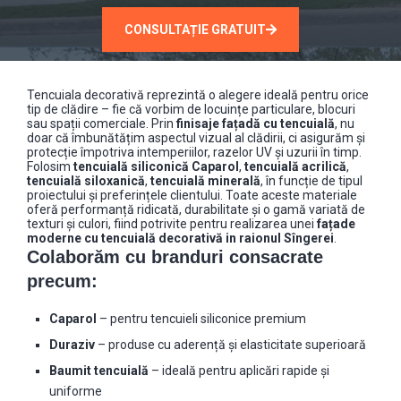
CONSULTAȚIE GRATUIT
Tencuiala decorativă reprezintă o alegere ideală pentru orice
tip de clădire – fie că vorbim de locuințe particulare, blocuri
sau spații comerciale. Prin
finisaje fațadă cu tencuială
, nu
doar că îmbunătățim aspectul vizual al clădirii, ci asigurăm și
protecție împotriva intemperiilor, razelor UV și uzurii în timp.
Folosim
tencuială siliconică Caparol
,
tencuială acrilică
,
tencuială siloxanică
,
tencuială minerală
, în funcție de tipul
proiectului și preferințele clientului. Toate aceste materiale
oferă performanță ridicată, durabilitate și o gamă variată de
texturi și culori, fiind potrivite pentru realizarea unei
fațade
moderne cu tencuială decorativă in raionul Sîngerei
.
Colaborăm cu branduri consacrate
precum:
Caparol
– pentru tencuieli siliconice premium
Duraziv
– produse cu aderență și elasticitate superioară
Baumit tencuială
– ideală pentru aplicări rapide și
uniforme