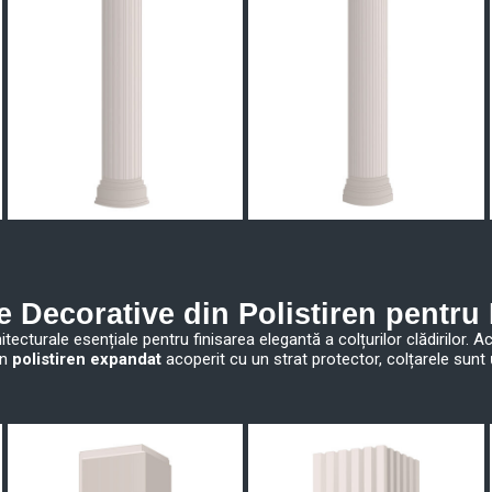
e Decorative din Polistiren pentru
itecturale esențiale pentru finisarea elegantă a colțurilor clădirilor. 
in
polistiren expandat
acoperit cu un strat protector, colțarele sunt