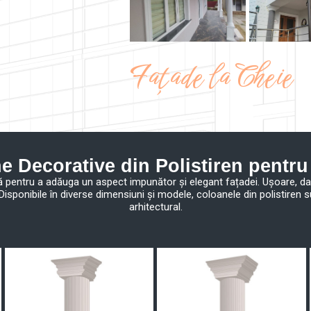
Fațade la Cheie
e Decorative din Polistiren pentru
lă pentru a adăuga un aspect impunător și elegant fațadei. Ușoare, da
. Disponibile în diverse dimensiuni și modele, coloanele din polistire
arhitectural.