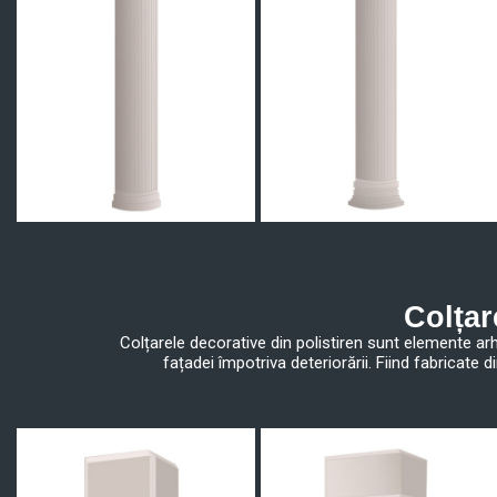
Colțar
Colțarele decorative din polistiren sunt elemente arh
fațadei împotriva deteriorării. Fiind fabricate d