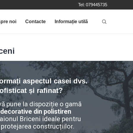
Tel: 079445735
pre noi
Contacte
Informație utilă
ceni
formați aspectul casei dvs.
fisticat și rafinat?
ă pune la dispoziție o gamă
 decorative din polistiren
raionul Briceni ideale pentru
 protejarea construcțiilor.