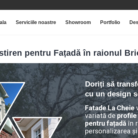
ala
Serviciile noastre
Showroom
Portfolio
Des
stiren pentru Fațadă în raionul Bri
Doriți să trans
cu un design so
Fatade La Cheie
v
variată de
profile
pentru fațadă
în 
personalizarea și