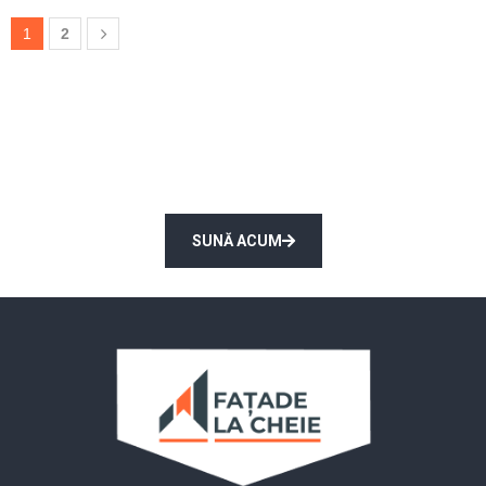
1
2
Solicită consultarea unui expert
Gratuit!
SUNĂ ACUM