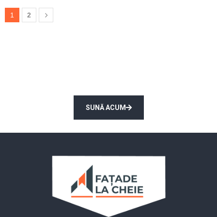
1
2
Solicită consultarea unui expert
Gratuit!
SUNĂ ACUM