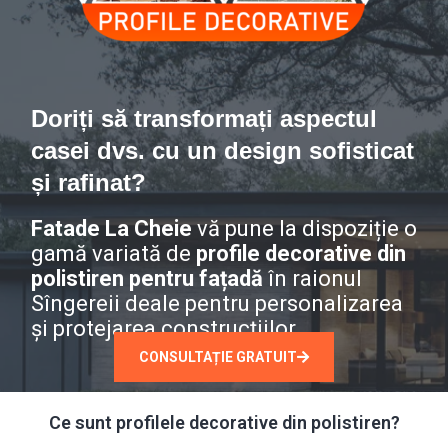
Doriți să transformați aspectul
casei dvs. cu un design sofisticat
și rafinat?
Fatade La Cheie
vă pune la dispoziție o
gamă variată de
profile decorative din
polistiren pentru fațadă
în raionul
Sîngereii deale pentru personalizarea
și protejarea construcțiilor.
CONSULTAȚIE GRATUIT
Ce sunt profilele decorative din polistiren?