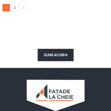
1
2
Solicită consultarea unui expert
Gratuit!
SUNĂ ACUM