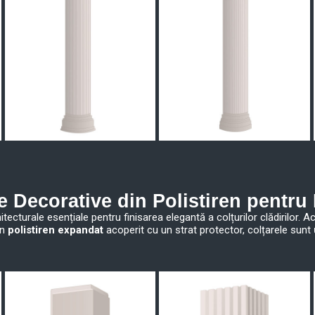
e Decorative din Polistiren pentru
itecturale esențiale pentru finisarea elegantă a colțurilor clădirilor. 
in
polistiren expandat
acoperit cu un strat protector, colțarele sunt