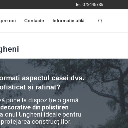
Tel: 079445735
pre noi
Contacte
Informație utilă
ngheni
formați aspectul casei dvs.
fisticat și rafinat?
ă pune la dispoziție o gamă
 decorative din polistiren
raionul Ungheni ideale pentru
 protejarea construcțiilor.