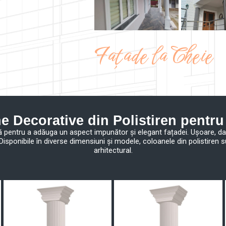
Fațade la Cheie
e Decorative din Polistiren pentru
lă pentru a adăuga un aspect impunător și elegant fațadei. Ușoare, da
. Disponibile în diverse dimensiuni și modele, coloanele din polistire
arhitectural.