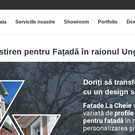
ala
Serviciile noastre
Showroom
Portfolio
Des
istiren pentru Fațadă în raionul U
Doriți să trans
cu un design so
Fatade La Cheie
v
variată de
profile
pentru fațadă
în 
personalizarea și