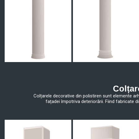
Colțar
Colțarele decorative din polistiren sunt elemente arh
fațadei împotriva deteriorării. Fiind fabricate d