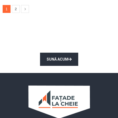
1
2
Solicită măsurarea și consultarea
unui expert la domiciliu Gratuit!
SUNĂ ACUM