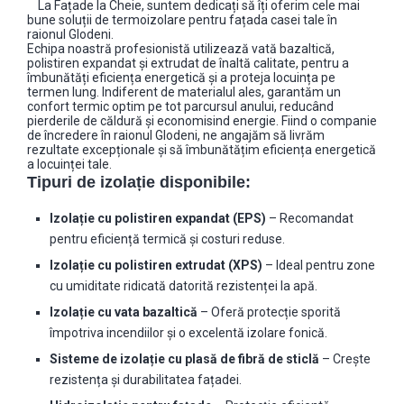
La Fațade la Cheie, suntem dedicați să îți oferim cele mai
bune soluții de termoizolare pentru fațada casei tale în
raionul Glodeni.
Echipa noastră profesionistă utilizează vată bazaltică,
polistiren expandat și extrudat de înaltă calitate, pentru a
îmbunătăți eficiența energetică și a proteja locuința pe
termen lung. Indiferent de materialul ales, garantăm un
confort termic optim pe tot parcursul anului, reducând
pierderile de căldură și economisind energie. Fiind o companie
de încredere în raionul Glodeni, ne angajăm să livrăm
rezultate excepționale și să îmbunătățim eficiența energetică
a locuinței tale.
Tipuri de izolație disponibile:
Izolație cu polistiren expandat (EPS)
– Recomandat
pentru eficiență termică și costuri reduse.
Izolație cu polistiren extrudat (XPS)
– Ideal pentru zone
cu umiditate ridicată datorită rezistenței la apă.
Izolație cu vata bazaltică
– Oferă protecție sporită
împotriva incendiilor și o excelentă izolare fonică.
Sisteme de izolație cu plasă de fibră de sticlă
– Crește
rezistența și durabilitatea fațadei.