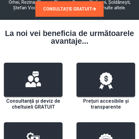
Orhei, Rezina, Rîșcani, Sîngerei, Soroca, Strășeni, Șoldănești,
Ștefan Vodă, Taraclia, Telenești, Ungheni și multe altele.
CONSULTAȚIE GRATUIT
La noi vei beneficia de următoarele
avantaje...
Consultanță și deviz de
Prețuri accesibile și
cheltuieli GRATUIT
transparente