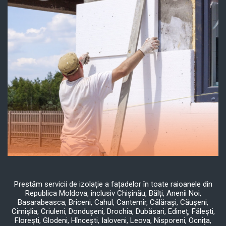
Prestăm servicii de izolație a fațadelor în toate raioanele din
Republica Moldova, inclusiv Chișinău, Bălți, Anenii Noi,
Basarabeasca, Briceni, Cahul, Cantemir, Călărași, Căușeni,
Cimișlia, Criuleni, Dondușeni, Drochia, Dubăsari, Edineț, Fălești,
Florești, Glodeni, Hîncești, Ialoveni, Leova, Nisporeni, Ocnița,