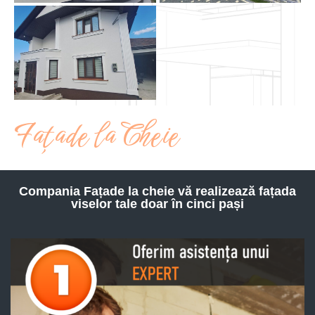
Fațade la Cheie
Compania Fațade la cheie vă realizează fațada
viselor tale doar în cinci pași