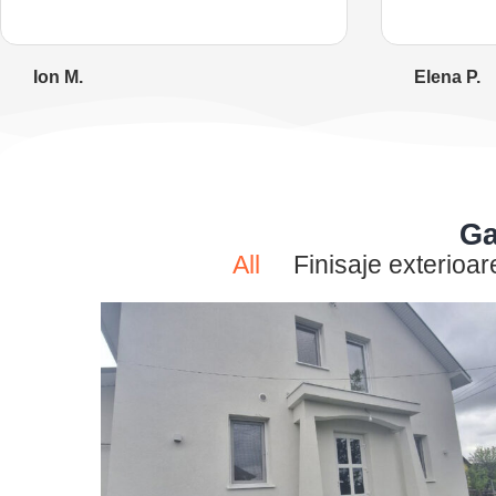
Ion M.
Elena P.
Ga
All
Finisaje exterioar