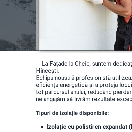
La Fațade la Cheie, suntem dedicați s
Hîncești.
Echipa noastră profesionistă utilizeaz
eficiența energetică și a proteja loc
tot parcursul anului, reducând pierde
ne angajăm să livrăm rezultate excepț
Tipuri de izolație disponibile:
Izolație cu polistiren expandat 