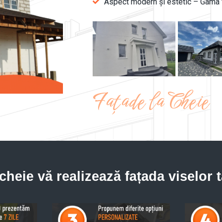
Aspect modern și estetic – Gama va
Fațade la Cheie
eie vă realizează fațada viselor t