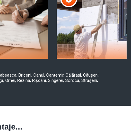
rabeasca, Briceni, Cahul, Cantemir, Călărași, Căușeni,
ța, Orhei, Rezina, Rîșcani, Sîngerei, Soroca, Strășeni,
aje...