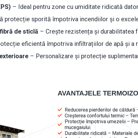
XPS)
– Ideal pentru zone cu umiditate ridicată datori
 protecție sporită împotriva incendiilor și o excele
fibră de sticlă
– Crește rezistența și durabilitatea f
tecție eficientă împotriva infiltrațiilor de apă și a
 exterioare
– Personalizare și protecție suplimenta
AVANTAJELE TERMOIZO
Reducerea pierderilor de căldură –
Creșterea confortului termic – Tem
Protecție împotriva umezelii – Pr
mucegaiului.
Durabilitate ridicată – Materiale d