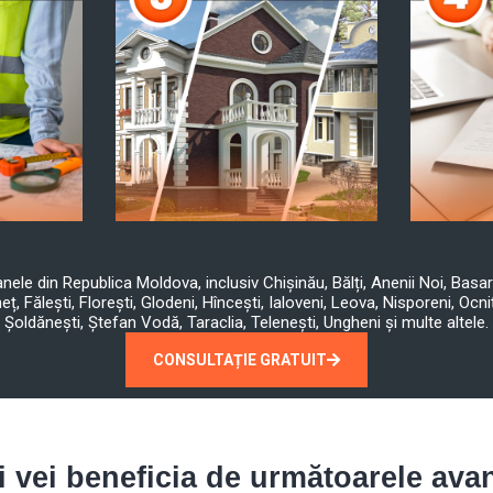
oanele din Republica Moldova, inclusiv Chișinău, Bălți, Anenii Noi, Basa
eț, Fălești, Florești, Glodeni, Hîncești, Ialoveni, Leova, Nisporeni, Ocni
Șoldănești, Ștefan Vodă, Taraclia, Telenești, Ungheni și multe altele.
CONSULTAȚIE GRATUIT
i vei beneficia de următoarele avant