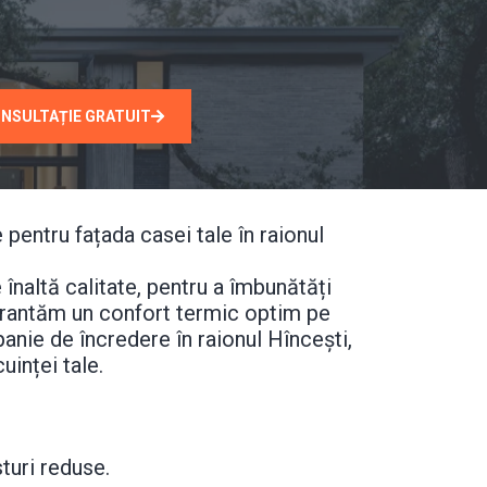
NSULTAȚIE GRATUIT
pentru fațada casei tale în raionul
înaltă calitate, pentru a îmbunătăți
 garantăm un confort termic optim pe
anie de încredere în raionul Hîncești,
inței tale.
turi reduse.