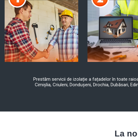
Prestăm servicii de izolație a fațadelor în toate rai
Cimișlia, Criuleni, Dondușeni, Drochia, Dubăsari, Edin
La no