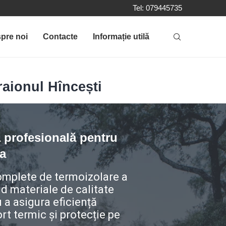
Tel: 079445735
pre noi
Contacte
Informație utilă
 raionul Hîncești
ă profesională pentru
ta
complete de termoizolare a
nd materiale de calitate
 a asigura eficiență
rt termic și protecție pe