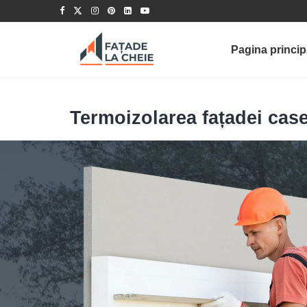
Pagina princip
Termoizolarea fațadei casei