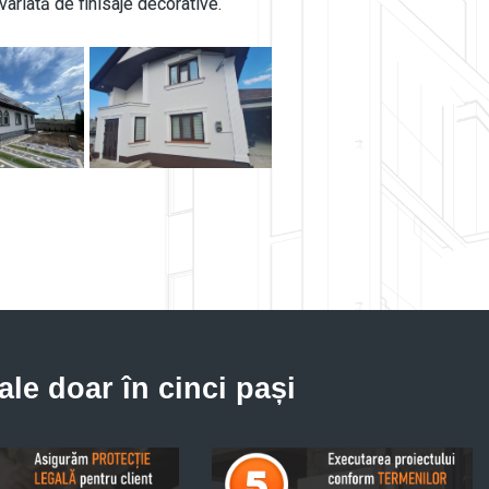
riată de finisaje decorative.
ale doar în cinci pași