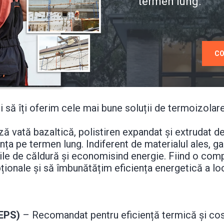
termen lung.
CO
ă îți oferim cele mai bune soluții de termoizolare 
ă vată bazaltică, polistiren expandat și extrudat de 
uința pe termen lung. Indiferent de materialul ales,
rile de căldură și economisind energie. Fiind o comp
ionale și să îmbunătățim eficiența energetică a locu
(EPS)
– Recomandat pentru eficiență termică și cos