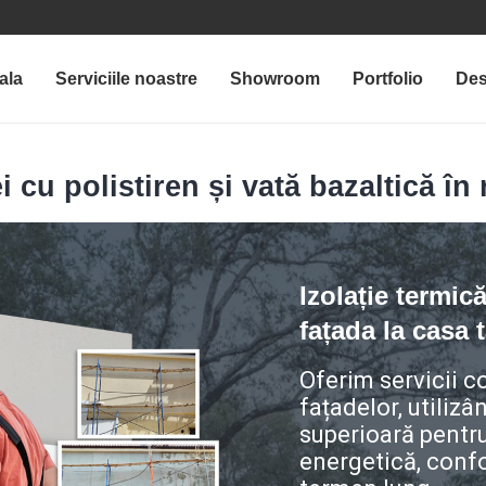
ala
Serviciile noastre
Showroom
Portfolio
Des
 cu polistiren și vată bazaltică în
Izolație termic
fațada la casa 
Oferim servicii 
fațadelor, utilizâ
superioară pentru
energetică, confo