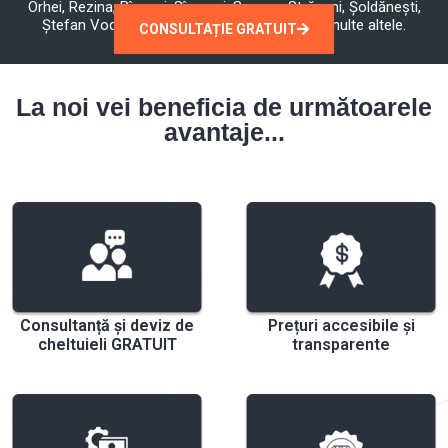
Orhei, Rezina, Rîșcani, Sîngerei, Soroca, Strășeni, Șoldănești,
Ștefan Vodă, Taraclia, Telenești, Ungheni și multe altele.
CONSULTAȚIE GRATUIT
La noi vei beneficia de următoarele
avantaje...
Consultanță și deviz de
Prețuri accesibile și
cheltuieli GRATUIT
transparente