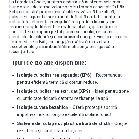
La Fațade la Cheie, suntem dedicați să îți oferim cele mai
bune soluții de termoizolare pentru fațada casei tale în Bălți.
Echipa noastră profesionistă utilizează vată bazaltică,
polistiren expandat și extrudat de înaltă calitate, pentru a
îmbunătăți eficiența energetică și a proteja locuința pe
termen lung. Indiferent de materialul ales, garantăm un
confort termic optim pe tot parcursul anului, reducând
pierderile de căldură și economisind energie. Fiind o companie
de încredere în Bălți, ne angajăm să livrăm rezultate
excepționale și să îmbunătățim eficiența energetică a
locuinței tale.
Tipuri de izolație disponibile:
Izolație cu polistiren expandat (EPS)
– Recomandat
pentru eficiență termică și costuri reduse.
Izolație cu polistiren extrudat (XPS)
– Ideal pentru zone
cu umiditate ridicată datorită rezistenței la apă.
Izolație cu vata bazaltică
– Oferă protecție sporită
împotriva incendiilor și o excelentă izolare fonică.
Sisteme de izolație cu plasă de fibră de sticlă
– Crește
rezistența și durabilitatea fațadei.