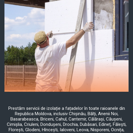
Prestăm servicii de izolație a fațadelor în toate raioanele din
Republica Moldova, inclusiv Chișinău, Bălți, Anenii Noi,
Basarabeasca, Briceni, Cahul, Cantemir, Călărași, Căușeni,
Cimișlia, Criuleni, Dondușeni, Drochia, Dubăsari, Edineț, Fălești,
Florești, Glodeni, Hîncești, Ialoveni, Leova, Nisporeni, Ocnița,