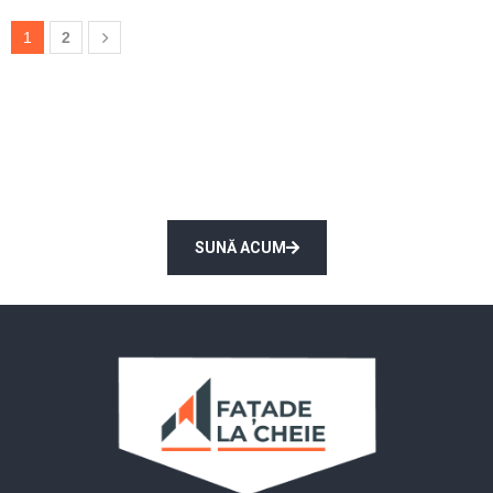
1
2
Solicită măsurarea și consultarea
unui expert la domiciliu Gratuit!
SUNĂ ACUM