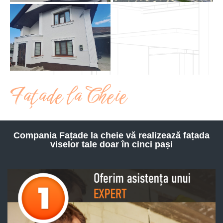
Fațade la Cheie
Compania Fațade la cheie vă realizează fațada
viselor tale doar în cinci pași